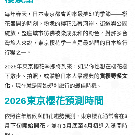
每年春天，日本東京都會迎來最夢幻的季節——櫻
花盛開的時刻。粉嫩的櫻花沿著河岸、街道與公園
綻放，整座城市彷彿被染成柔和的粉色。對許多台
灣旅人來說，東京櫻花季一直是最熱門的日本旅行
行程之一。
2026年東京櫻花季即將到來，如果你也想在櫻花樹
下散步、拍照，或體驗日本人最經典的
賞櫻野餐文
化
，現在就是開始規劃旅行的最佳時機。
2026東京櫻花預測時間
依照往年氣候與開花趨勢預測，東京櫻花通常會在
3
月下旬開始開花
，並在
3月底至4月初
進入滿開時