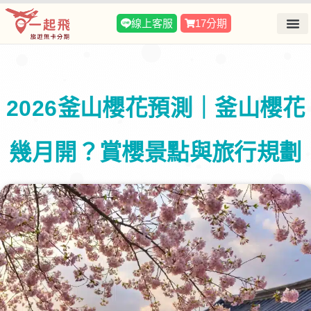
線上客服
17分期
2026釜山櫻花預測｜釜山櫻花
幾月開？賞櫻景點與旅行規劃