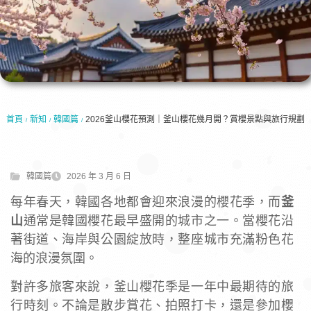
首頁
新知
韓國篇
2026釜山櫻花預測｜釜山櫻花幾月開？賞櫻景點與旅行規劃
/
/
/
韓國篇
2026 年 3 月 6 日
每年春天，韓國各地都會迎來浪漫的櫻花季，而
釜
山
通常是韓國櫻花最早盛開的城市之一。當櫻花沿
著街道、海岸與公園綻放時，整座城市充滿粉色花
海的浪漫氛圍。
對許多旅客來說，釜山櫻花季是一年中最期待的旅
行時刻。不論是散步賞花、拍照打卡，還是參加櫻