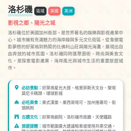
洛杉磯
區域
美國
美洲
影視之都、陽光之城
洛杉磯位於美國加州南部，是世界著名的娛樂與影視產業中
心。城市擁有充滿魅力的海岸線與多元文化街區，從象徵電
影夢想的好萊塢到熱鬧的比佛利山莊與陽光海灘，展現出自
由奔放的城市氛圍。洛杉磯同時匯聚藝術、時尚與美食文
化，是探索電影產業、海岸風光與城市生活的重要旅遊城
市。
必訪景點：
好萊塢星光大道、格里菲斯天文台、聖塔
莫尼卡碼頭、環球影城
必吃美食：
美式漢堡、墨西哥塔可、加州捲壽司、街
頭熱狗
古蹟文化：
好萊塢劇院、洛杉磯市政廳、天使鐵路
旅遊提醒：
城市範圍廣大建議租車或使用共乘交通，