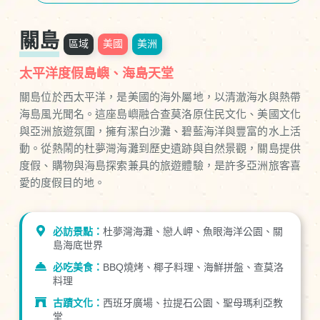
關島
區域
美國
美洲
太平洋度假島嶼、海島天堂
關島位於西太平洋，是美國的海外屬地，以清澈海水與熱帶
海島風光聞名。這座島嶼融合查莫洛原住民文化、美國文化
與亞洲旅遊氛圍，擁有潔白沙灘、碧藍海洋與豐富的水上活
動。從熱鬧的杜夢灣海灘到歷史遺跡與自然景觀，關島提供
度假、購物與海島探索兼具的旅遊體驗，是許多亞洲旅客喜
愛的度假目的地。
必訪景點：
杜夢灣海灘、戀人岬、魚眼海洋公園、關
島海底世界
必吃美食：
BBQ燒烤、椰子料理、海鮮拼盤、查莫洛
料理
古蹟文化：
西班牙廣場、拉提石公園、聖母瑪利亞教
堂