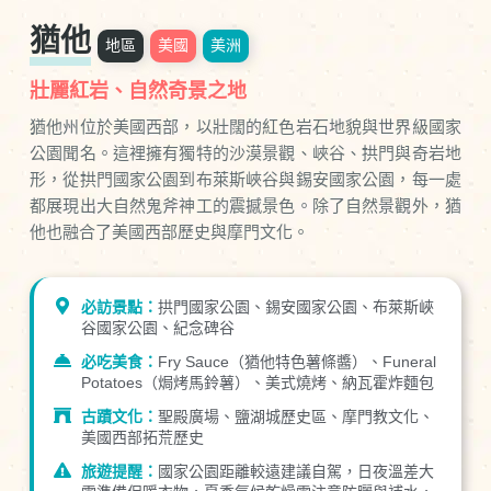
猶他
地區
美國
美洲
壯麗紅岩、自然奇景之地
猶他州位於美國西部，以壯闊的紅色岩石地貌與世界級國家
公園聞名。這裡擁有獨特的沙漠景觀、峽谷、拱門與奇岩地
形，從拱門國家公園到布萊斯峽谷與錫安國家公園，每一處
都展現出大自然鬼斧神工的震撼景色。除了自然景觀外，猶
他也融合了美國西部歷史與摩門文化。
必訪景點：
拱門國家公園、錫安國家公園、布萊斯峽
谷國家公園、紀念碑谷
必吃美食：
Fry Sauce（猶他特色薯條醬）、Funeral
Potatoes（焗烤馬鈴薯）、美式燒烤、納瓦霍炸麵包
古蹟文化：
聖殿廣場、鹽湖城歷史區、摩門教文化、
美國西部拓荒歷史
旅遊提醒：
國家公園距離較遠建議自駕，日夜溫差大