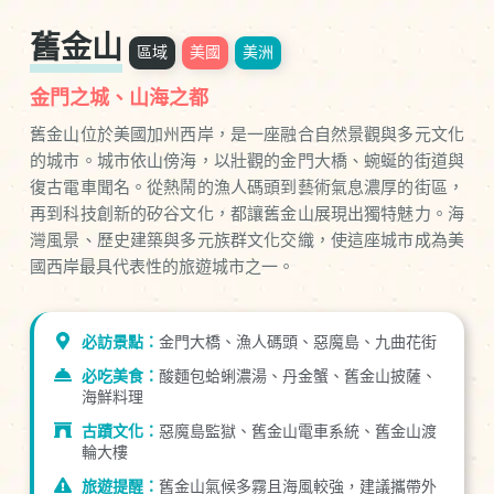
舊金山
區域
美國
美洲
金門之城、山海之都
舊金山位於美國加州西岸，是一座融合自然景觀與多元文化
的城市。城市依山傍海，以壯觀的金門大橋、蜿蜒的街道與
復古電車聞名。從熱鬧的漁人碼頭到藝術氣息濃厚的街區，
再到科技創新的矽谷文化，都讓舊金山展現出獨特魅力。海
灣風景、歷史建築與多元族群文化交織，使這座城市成為美
國西岸最具代表性的旅遊城市之一。
必訪景點：
金門大橋、漁人碼頭、惡魔島、九曲花街
必吃美食：
酸麵包蛤蜊濃湯、丹金蟹、舊金山披薩、
海鮮料理
古蹟文化：
惡魔島監獄、舊金山電車系統、舊金山渡
輪大樓
旅遊提醒：
舊金山氣候多霧且海風較強，建議攜帶外