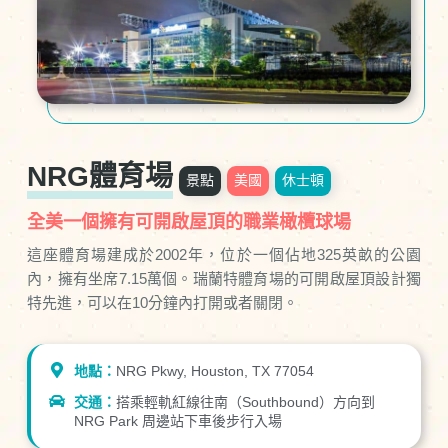
NRG體育場
景點
美國
休士頓
全美一個擁有可開啟屋頂的職業橄欖球場
這座體育場建成於2002年，位於一個佔地325英畝的公園
內，擁有坐席7.15萬個。瑞蘭特體育場的可開啟屋頂設計獨
特先進，可以在10分鐘內打開或者關閉。
地點：
NRG Pkwy, Houston, TX 77054
交通：
搭乘輕軌紅線往南（Southbound）方向到
NRG Park 周邊站下車後步行入場