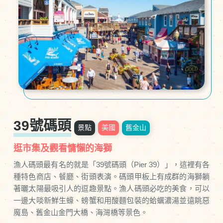
39號碼頭
景點
美國
舊金山
逛市集及觀看慵懶的海獅
漁人碼頭最有名的就是「39號碼頭（Pier 39）」，這裡有各
種特色商店、餐廳、街頭表演。碼頭甲板上有成群的海獅躺
著曬太陽最吸引人的逗趣景點。漁人碼頭必吃的美食，可以
一邊大啖新鮮生蠔、螃蟹和用酸麵包裝的蛤蠣濃湯並遠眺惡
魔島、舊金山金門大橋、海灣橋等景色。