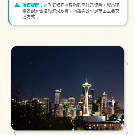
旅遊提醒：
冬季氣候寒冷風勢強需注意保暖，城市建
築景觀適合搭船遊河欣賞，地鐵與公車是市區主要交
通方式