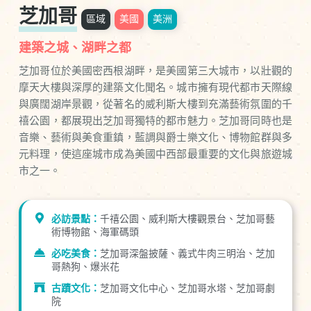
芝加哥
區域
美國
美洲
建築之城、湖畔之都
芝加哥位於美國密西根湖畔，是美國第三大城市，以壯觀的
摩天大樓與深厚的建築文化聞名。城市擁有現代都市天際線
與廣闊湖岸景觀，從著名的威利斯大樓到充滿藝術氛圍的千
禧公園，都展現出芝加哥獨特的都市魅力。芝加哥同時也是
音樂、藝術與美食重鎮，藍調與爵士樂文化、博物館群與多
元料理，使這座城市成為美國中西部最重要的文化與旅遊城
市之一。
必訪景點：
千禧公園、威利斯大樓觀景台、芝加哥藝
術博物館、海軍碼頭
必吃美食：
芝加哥深盤披薩、義式牛肉三明治、芝加
哥熱狗、爆米花
古蹟文化：
芝加哥文化中心、芝加哥水塔、芝加哥劇
院