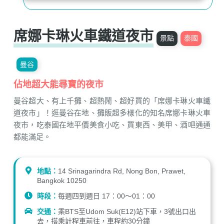
席娜卡琳火車鐵道夜市
景點
泰國
曼谷
佔地超大能尋寶的夜市
曼谷超大、有上千攤、超熱鬧、超好買的「席娜卡琳火車鐵
道夜市」！逛曼谷在地、攤販超多樣化的知名席娜卡琳火車
夜市，吃泰國在地平價美食小吃、買東西、美甲、酒吧通通
都能滿足。
地點：
14 Srinagarindra Rd, Nong Bon, Prawet,
Bangkok 10250
時段：
每週四到週日 17：00～01：00
交通：
乘BTS至Udom Suk(E12)站下車，3號出口出
去，搭乘計程車前往，車程約30分鐘