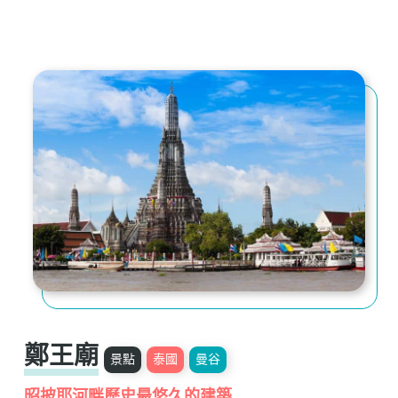
鄭王廟
景點
泰國
曼谷
昭披耶河畔歷史最悠久的建築