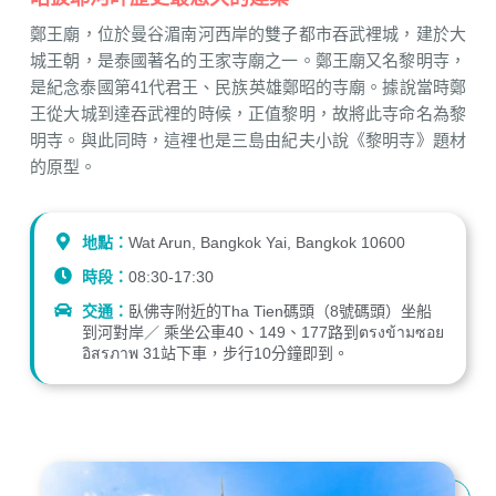
鄭王廟，位於曼谷湄南河西岸的雙子都市吞武裡城，建於大
城王朝，是泰國著名的王家寺廟之一。鄭王廟又名黎明寺，
是紀念泰國第41代君王、民族英雄鄭昭的寺廟。據說當時鄭
王從大城到達吞武裡的時候，正值黎明，故將此寺命名為黎
明寺。與此同時，這裡也是三島由紀夫小說《黎明寺》題材
的原型。
地點：
Wat Arun, Bangkok Yai, Bangkok 10600
時段：
08:30-17:30
交通：
臥佛寺附近的Tha Tien碼頭（8號碼頭）坐船
到河對岸／ 乘坐公車40、149、177路到ตรงข้ามซอย
อิสรภาพ 31站下車，步行10分鐘即到。