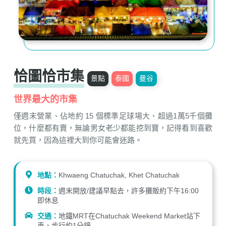
恰圖恰市集
景點
泰國
曼谷
世界最大的市集
僅週末營業、佔地約 15 個標準足球場大、超過1萬5千個攤
位，什麼都有賣，無論男女老少都能挖到寶，記得看到喜歡
就先買，因為這裡大到你可能會迷路。
地點：
Khwaeng Chatuchak, Khet Chatuchak
時段：
週末開放/建議早點去，許多攤販約下午16:00
即休息
交通：
地鐵MRT在Chatuchak Weekend Market站下
車，步行約1分鐘