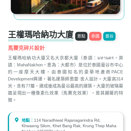
王權瑪哈納功大廈
景點
泰國
曼谷
馬賽克碎片設計
王權瑪哈納功大廈又名大京都大廈（泰語：มหานคร，英
語：MahaNakhon，意為：大都市）是位於泰國曼谷市中心
的一座摩天大樓，由泰國知名的豪華地產商PACE
Development興建，著名建築師奧雷·舍人設計。大廈高314
米，含有77層，建成後成為曼谷最高的建築。大廈的玻璃幕
牆呈現出一種像素化效果（馬賽克效果），是其顯著的特
徵。
地點：
114 Naradhiwat Rajanagarindra Rd,
Khwaeng Silom, Khet Bang Rak, Krung Thep Maha