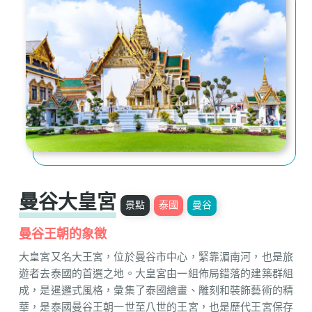
曼谷大皇宮
景點
泰國
曼谷
曼谷王朝的象徵
大皇宮又名大王宮，位於曼谷市中心，緊靠湄南河，也是旅
遊者去泰國的首選之地。大皇宮由一組佈局錯落的建築群組
成，是暹邏式風格，彙集了泰國繪畫、雕刻和裝飾藝術的精
華，是泰國曼谷王朝一世至八世的王宮，也是歷代王宮保存