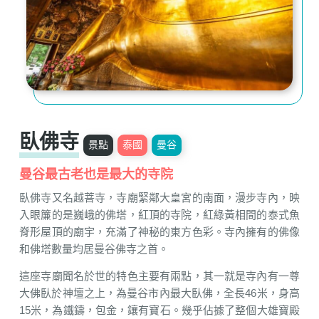
臥佛寺
景點
泰國
曼谷
曼谷最古老也是最大的寺院
臥佛寺又名越菩寺，寺廟緊鄰大皇宮的南面，漫步寺內，映
入眼簾的是巍峨的佛塔，紅頂的寺院，紅綠黃相間的泰式魚
脊形屋頂的廟宇，充滿了神秘的東方色彩。寺內擁有的佛像
和佛塔數量均居曼谷佛寺之首。
這座寺廟聞名於世的特色主要有兩點，其一就是寺內有一尊
大佛臥於神壇之上，為曼谷市內最大臥佛，全長46米，身高
15米，為鐵鑄，包金，鑲有寶石。幾乎佔據了整個大雄寶殿