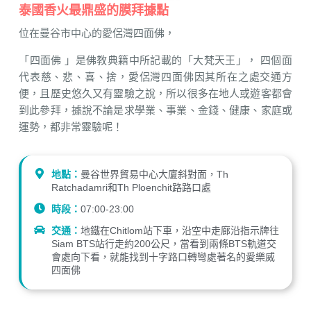
泰國香火最鼎盛的膜拜據點
位在曼谷市中心的愛侶灣四面佛，
「四面佛 」是佛教典籍中所記載的「大梵天王」， 四個面
代表慈、悲、喜、捨，愛侶灣四面佛因其所在之處交通方
便，且歷史悠久又有靈驗之說，所以很多在地人或遊客都會
到此參拜，據說不論是求學業、事業、金錢、健康、家庭或
運勢，都非常靈驗呢！
地點：
曼谷世界貿易中心大廈斜對面，Th
Ratchadamri和Th Ploenchit路路口處
時段：
07:00-23:00
交通：
地鐵在Chitlom站下車，沿空中走廊沿指示牌往
Siam BTS站行走約200公尺，當看到兩條BTS軌道交
會處向下看，就能找到十字路口轉彎處著名的愛樂威
四面佛