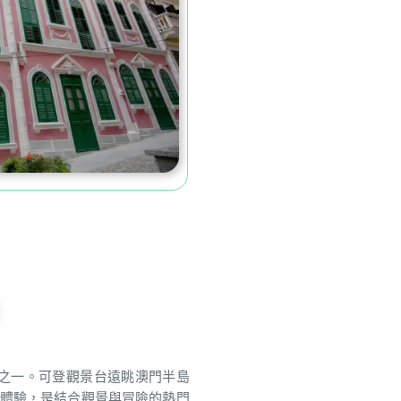
標之一。可登觀景台遠眺澳門半島
體驗，是結合觀景與冒險的熱門