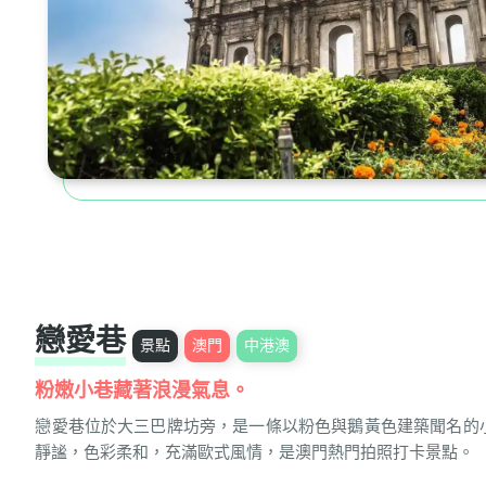
戀愛巷
景點
澳門
中港澳
粉嫩小巷藏著浪漫氣息。
戀愛巷位於大三巴牌坊旁，是一條以粉色與鵝黃色建築聞名的
靜謐，色彩柔和，充滿歐式風情，是澳門熱門拍照打卡景點。