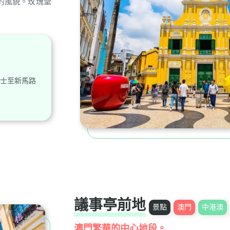
的風貌。玫瑰聖
號巴士至新馬路
議事亭前地
景點
澳門
中港澳
澳門繁華的中心地段。