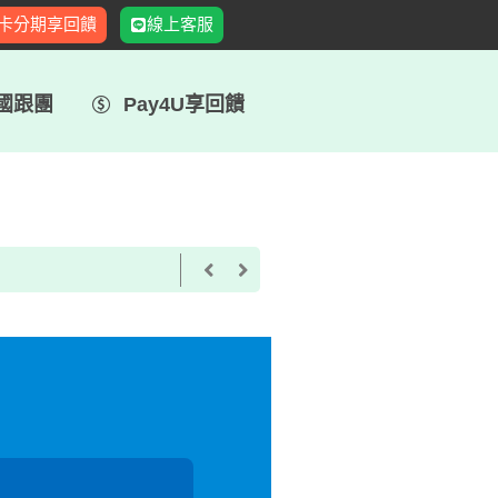
卡分期享回饋
線上客服
國跟團
Pay4U享回饋
機加酒無卡分期，每筆享回饋LINE POINTS