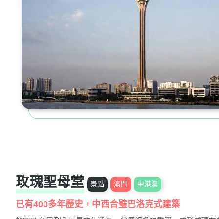
玫瑰聖母堂
景點
澳門
中港澳
已有400多年歷史，中西合璧巴洛克式建築