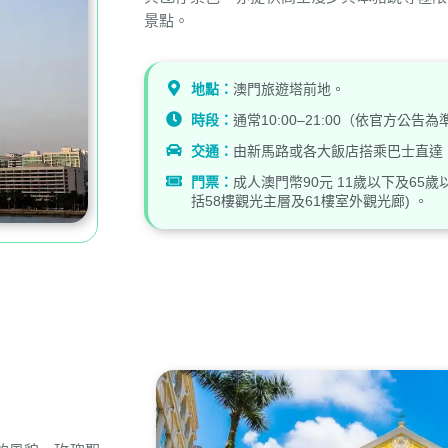
景點。
地點：
澳門旅遊塔前地。
時段：
通常10:00–21:00（依官方公告
交通：
由新馬路或各大飯店搭乘巴士直達
門票：
成人澳門幣90元 11歲以下及65歲
括58樓觀光主層及61樓室外觀光廊) 。