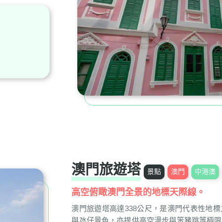
澳門旅遊塔
景點
澳門
中港澳
高空俯瞰澳門全景的地標天際線。
澳門旅遊塔高達338公尺，是澳門代表性地
與氹仔景色，亦提供高空漫步與笨豬跳等極限