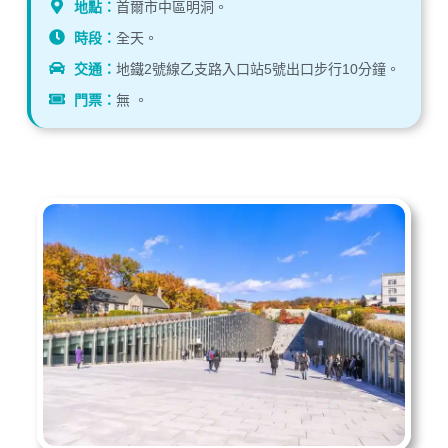
地點：
首爾市中區明洞。
時段：
全天。
交通：
地鐵2號線乙支路入口站5號出口步行10分鐘。
門票：
無 。