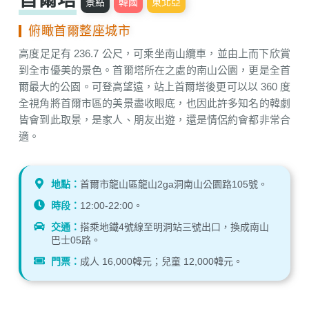
景點
韓國
東北亞
俯瞰首爾整座城市
高度足足有 236.7 公尺，可乘坐南山纜車，並由上而下欣賞
到全市優美的景色。首爾塔所在之處的南山公園，更是全首
爾最大的公園。可登高望遠，站上首爾塔後更可以以 360 度
全視角將首爾市區的美景盡收眼底，也因此許多知名的韓劇
皆會到此取景，是家人、朋友出遊，還是情侶約會都非常合
適。
地點：
首爾市龍山區龍山2ga洞南山公園路105號。
時段：
12:00-22:00。
交通：
搭乘地鐵4號線至明洞站三號出口，換成南山
巴士05路。
門票：
成人 16,000韓元；兒童 12,000韓元。