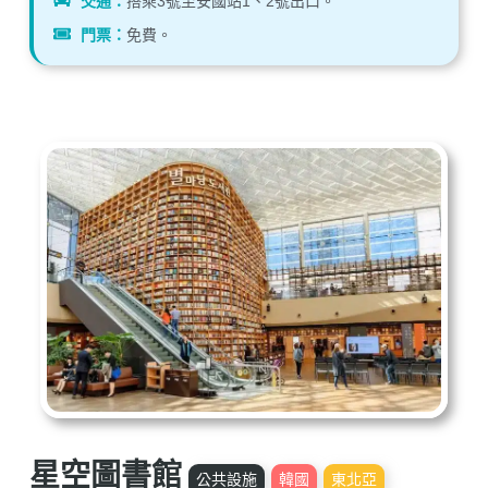
交通：
搭乘3號至安國站1、2號出口。
門票：
免費。
星空圖書館
公共設施
韓國
東北亞