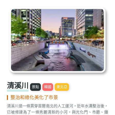
清溪川
景點
韓國
東北亞
整治和綠化美化了市景
清溪川是一條貫穿首爾南北的人工運河，近年水溝整治後，
已被修建為了一條秀麗清新的小河，與光化門、市廳、鍾