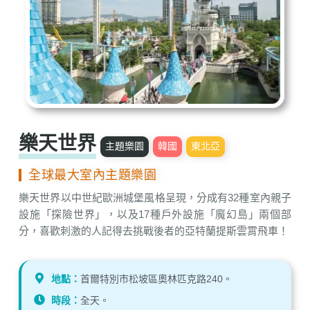
樂天世界
主題樂園
韓國
東北亞
全球最大室內主題樂園
樂天世界以中世紀歐洲城堡風格呈現，分成有32種室內親子
設施「探險世界」，以及17種戶外設施「魔幻島」兩個部
分，喜歡刺激的人記得去挑戰後者的亞特蘭提斯雲霄飛車！
地點：
首爾特別市松坡區奧林匹克路240。
時段：
全天。