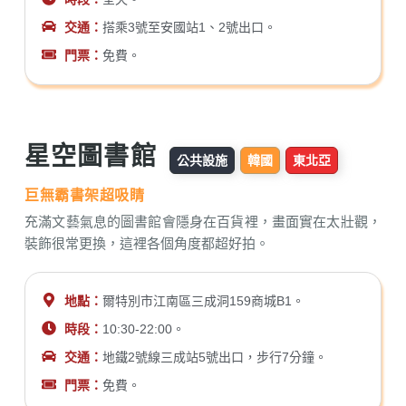
交通：
搭乘3號至安國站1、2號出口。
門票：
免費。
星空圖書館
公共設施
韓國
東北亞
巨無霸書架超吸睛
充滿文藝氣息的圖書館會隱身在百貨裡，畫面實在太壯觀，
裝飾很常更換，這裡各個角度都超好拍。
地點：
爾特別市江南區三成洞159商城B1。
時段：
10:30-22:00。
交通：
地鐵2號線三成站5號出口，步行7分鐘。
門票：
免費。