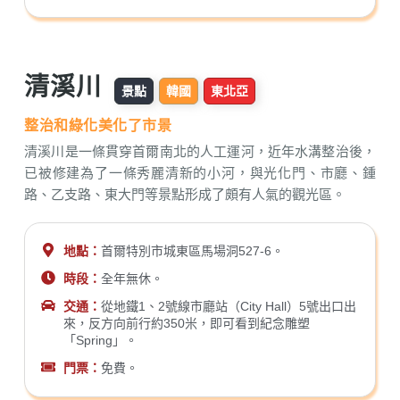
清溪川
景點
韓國
東北亞
整治和綠化美化了市景
清溪川是一條貫穿首爾南北的人工運河，近年水溝整治後，
已被修建為了一條秀麗清新的小河，與光化門、市廳、鍾
路、乙支路、東大門等景點形成了頗有人氣的觀光區。
地點：
首爾特別市城東區馬場洞527-6。
時段：
全年無休。
交通：
從地鐵1、2號線市廳站（City Hall）5號出口出
來，反方向前行約350米，即可看到紀念雕塑
「Spring」。
門票：
免費。