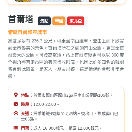
首爾塔
景點
韓國
東北亞
俯瞰首爾整座城市
高度足足有 236.7 公尺，可乘坐南山纜車，並由上而下欣賞
到全市優美的景色。首爾塔所在之處的南山公園，更是全首
爾最大的公園。可登高望遠，站上首爾塔後更可以以 360 度
全視角將首爾市區的美景盡收眼底，也因此許多知名的韓劇
皆會到此取景，是家人、朋友出遊，還是情侶約會都非常合
適。
地點：
首爾市龍山區龍山2ga洞南山公園路105號。
時段：
12:00-22:00。
交通：
搭乘地鐵4號線至明洞站三號出口，換成南山巴
士05路。
門票：
成人 16,000韓元；兒童 12,000韓元。