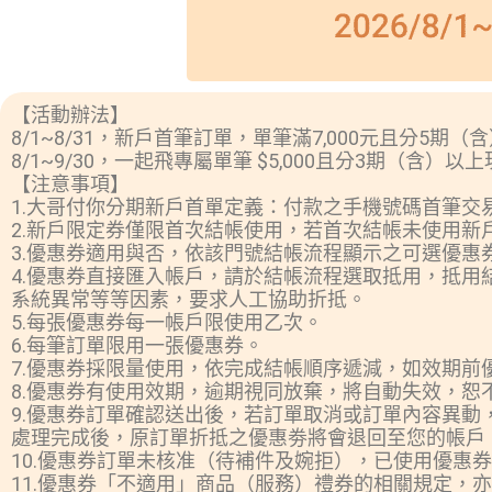
【活動辦法】
8/1~8/31，新戶首筆訂單，單筆滿7,000元且分5期
8/1~9/30，一起飛專屬單筆 $5,000且分3期（含
【注意事項】
1.大哥付你分期新戶首單定義：付款之手機號碼首筆交
2.新戶限定券僅限首次結帳使用，若首次結帳未使用
3.優惠券適用與否，依該門號結帳流程顯示之可選優惠
4.優惠券直接匯入帳戶，請於結帳流程選取抵用，抵
系統異常等等因素，要求人工協助折抵。
5.每張優惠券每一帳戶限使用乙次。
6.每筆訂單限用一張優惠券。
7.優惠券採限量使用，依完成結帳順序遞減，如效期前
8.優惠券有使用效期，逾期視同放棄，將自動失效，恕
9.優惠券訂單確認送出後，若訂單取消或訂單內容異
處理完成後，原訂單折抵之優惠劵將會退回至您的帳戶
10.優惠券訂單未核准（待補件及婉拒），已使用優
11.優惠券「不適用」商品（服務）禮券的相關規定，