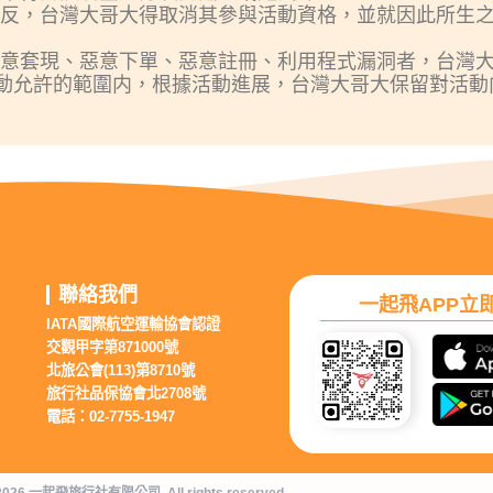
有違反，台灣大哥大得取消其參與活動資格，並就因此所生
於惡意套現、惡意下單、惡意註冊、利用程式漏洞者，台灣
動允許的範圍内，根據活動進展，台灣大哥大保留對活動
聯絡我們
一起飛APP立
IATA國際航空運輸協會認證
交觀甲字第871000號
北旅公會(113)第8710號
旅行社品保協會北2708號
電話：02-7755-1947
2026 一起飛旅行社有限公司. All rights reserved.