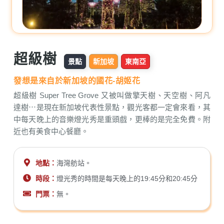
超級樹
景點
新加坡
東南亞
發想是來自於新加坡的國花-胡姬花
超級樹 Super Tree Grove 又被叫做擎天樹、天空樹、阿凡
達樹⋯是現在新加坡代表性景點，觀光客都一定會來看，其
中每天晚上的音樂燈光秀是重頭戲，更棒的是完全免費。附
近也有美食中心餐廳。
地點：
海灣舫站。
時段：
燈光秀的時間是每天晚上的19:45分和20:45分
門票：
無。