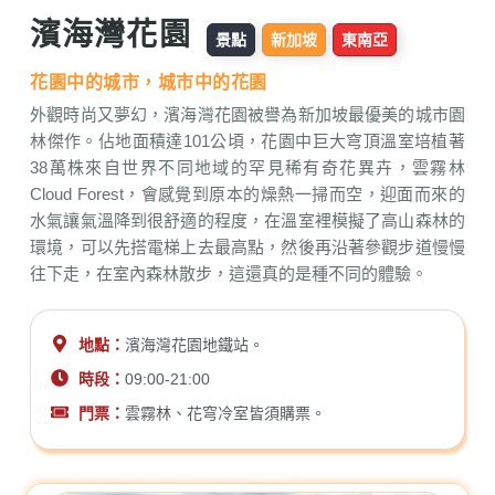
濱海灣花園
景點
新加坡
東南亞
花園中的城市，城市中的花園
外觀時尚又夢幻，濱海灣花園被譽為新加坡最優美的城市園
林傑作。佔地面積達101公頃，花園中巨大穹頂溫室培植著
38萬株來自世界不同地域的罕見稀有奇花異卉，雲霧林
Cloud Forest，會感覺到原本的燥熱一掃而空，迎面而來的
水氣讓氣溫降到很舒適的程度，在溫室裡模擬了高山森林的
環境，可以先搭電梯上去最高點，然後再沿著參觀步道慢慢
往下走，在室內森林散步，這還真的是種不同的體驗。
地點：
濱海灣花園地鐵站。
時段：
09:00-21:00
門票：
雲霧林、花穹冷室皆須購票。