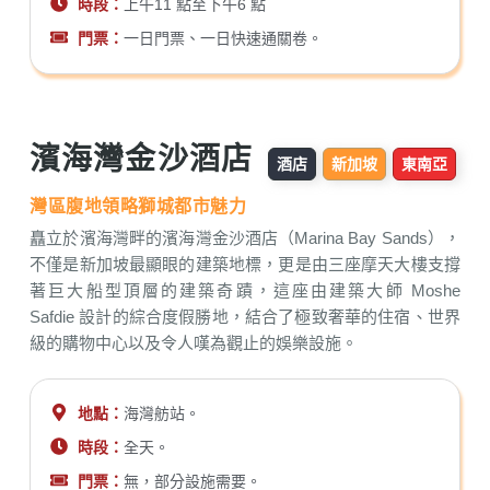
時段：
上午11 點至下午6 點
門票：
一日門票、一日快速通關卷。
濱海灣金沙酒店
酒店
新加坡
東南亞
灣區腹地領略獅城都市魅力
矗立於濱海灣畔的濱海灣金沙酒店（Marina Bay Sands），
不僅是新加坡最顯眼的建築地標，更是由三座摩天大樓支撐
著巨大船型頂層的建築奇蹟，這座由建築大師 Moshe
Safdie 設計的綜合度假勝地，結合了極致奢華的住宿、世界
級的購物中心以及令人嘆為觀止的娛樂設施。
地點：
海灣舫站。
時段：
全天。
門票：
無，部分設施需要。