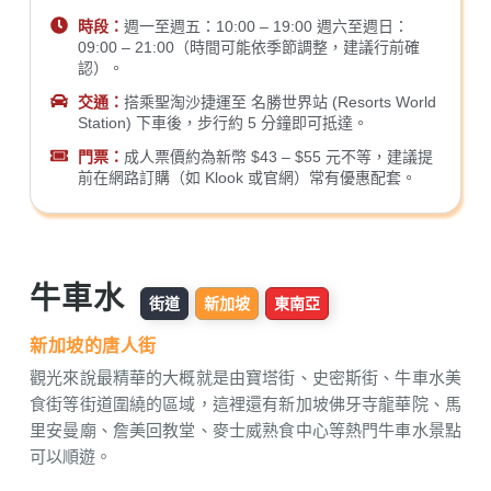
時段：
週一至週五：10:00 – 19:00 週六至週日：
09:00 – 21:00（時間可能依季節調整，建議行前確
認）。
交通：
搭乘聖淘沙捷運至 名勝世界站 (Resorts World
Station) 下車後，步行約 5 分鐘即可抵達。
門票：
成人票價約為新幣 $43 – $55 元不等，建議提
前在網路訂購（如 Klook 或官網）常有優惠配套。
牛車水
街道
新加坡
東南亞
新加坡的唐人街
觀光來說最精華的大概就是由寶塔街、史密斯街、牛車水美
食街等街道圍繞的區域，這裡還有新加坡佛牙寺龍華院、馬
里安曼廟、詹美回教堂、麥士威熟食中心等熱門牛車水景點
可以順遊。