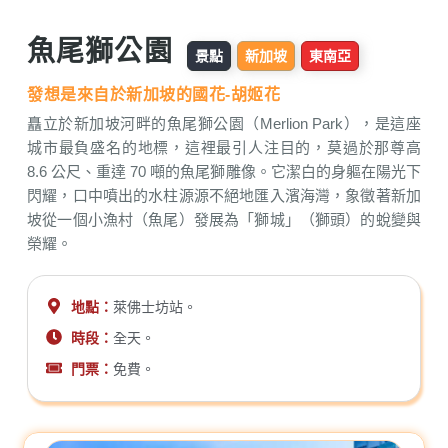
魚尾獅公園
景點
新加坡
東南亞
發想是來自於新加坡的國花-胡姬花
矗立於新加坡河畔的魚尾獅公園（Merlion Park），是這座
城市最負盛名的地標，這裡最引人注目的，莫過於那尊高
8.6 公尺、重達 70 噸的魚尾獅雕像。它潔白的身軀在陽光下
閃耀，口中噴出的水柱源源不絕地匯入濱海灣，象徵著新加
坡從一個小漁村（魚尾）發展為「獅城」（獅頭）的蛻變與
榮耀。
地點：
萊佛士坊站。
時段：
全天。
門票：
免費。